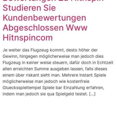
Studieren Sie
Kundenbewertungen
Abgeschlossen Www
Hitnspincom
Je weiter das Flugzeug kommt, desto höher der
Gewinn, hingegen möglicherweise man jedoch dies
Flugzeug in keiner weise steuern, dafür doch in Echtzeit
allen erreichten Summe ausgeben lassen, falls dieses
einem über riskant sieht man. Mehrere Instant Spiele
möglicherweise man jedoch wie kostenfreie
Gluecksspieltempel Spiele bar Einzahlung erfahren,
indem man jedoch sie qua Spielgeld testet. […]