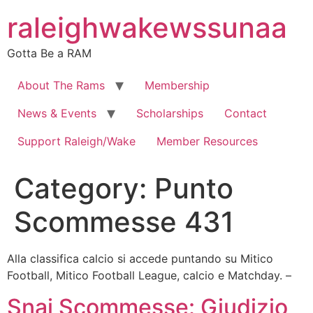
Skip
raleighwakewssunaa
to
content
Gotta Be a RAM
About The Rams
Membership
News & Events
Scholarships
Contact
Support Raleigh/Wake
Member Resources
Category:
Punto
Scommesse 431
Alla classifica calcio si accede puntando su Mitico
Football, Mitico Football League, calcio e Matchday. –
Snai Scommesse: Giudizio