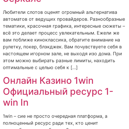
Любители слотов оценят огромный альтернатива
автоматов от ведущих провайдеров. Разнообразные
тематики, красочная графика, интересные сюжеты –
всё это делает процесс увлекательным. Ежели же
вам поближе киноклассика, обратите внимание на
рулетку, покер, блэкджек. Вам почувствуете себя в
настоящем игорном зале, не выходя изо дома. При
этом можно выбирать разные лимиты, находить
оптимальные с целью себя к […]
Онлайн Казино 1win
Официальный ресурс 1-
win In
1win – сие не просто очередная платформа, а
полноценный ресурс ради тех, кто ценит