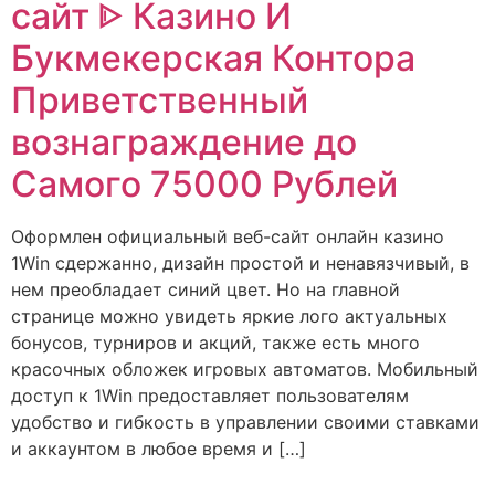
сайт ᐈ Казино И
Букмекерская Контора
Приветственный
вознаграждение до
Самого 75000 Рублей
Оформлен официальный веб-сайт онлайн казино
1Win сдержанно, дизайн простой и ненавязчивый, в
нем преобладает синий цвет. Но на главной
странице можно увидеть яркие лого актуальных
бонусов, турниров и акций, также есть много
красочных обложек игровых автоматов. Мобильный
доступ к 1Win предоставляет пользователям
удобство и гибкость в управлении своими ставками
и аккаунтом в любое время и […]