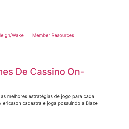
leigh/Wake
Member Resources
ames De Cassino On-
 as melhores estratégias de jogo para cada
y ericsson cadastra e joga possuindo a Blaze