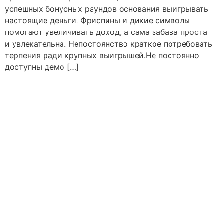
успешных бонусных раундов основания выигрывать
настоящие деньги. Фриспины и дикие символы
помогают увеличивать доход, а сама забава проста
и увлекательна. Непостоянство краткое потребовать
терпения ради крупных выигрышей.Не постоянно
доступны демо […]