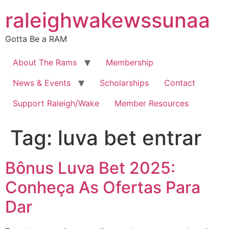
Skip
raleighwakewssunaa
to
content
Gotta Be a RAM
About The Rams
Membership
News & Events
Scholarships
Contact
Support Raleigh/Wake
Member Resources
Tag:
luva bet entrar
Bônus Luva Bet 2025:
Conheça As Ofertas Para
Dar