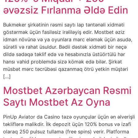
əvəzsiz Fırlanma Əldə Edin
Bukmeker şirkətinin rəsmi saytı lap təntənəli xidməti
göstərmək üçün fasiləsiz irəliləyiş edir. Mostbet əziz
idman növünə və ya oyunlara mərc eləmək üçün asudə,
sürətli və rahat üsuldur. Bədii dəstək xidməti bir neçə
dildə sədəqə təklif edə və hesabınızla üstüörtülü hər
hansı vahid problemdə sizə kömək edə bilər. Şirkət
müsbət mərc təcrübəsi qazanmaq ötrü yetkin müştəri
[…]
Mostbet Azərbaycan Rəsmi
Saytı Mostbet Az Oyna
PinUp Aviator da Casino təzə oyunçular üçün ən əlverişli
təkliflərə malikdir. İlk depozit üçün 120% bonus və izafi
olaraq 250 pulsuz tullama (free spins) verir. Platforma