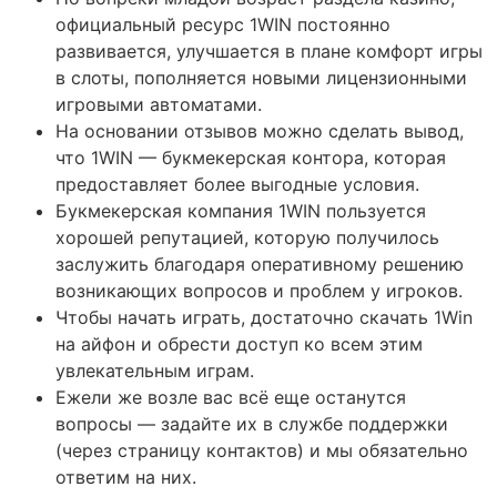
официальный ресурс 1WIN постоянно
развивается, улучшается в плане комфорт игры
в слоты, пополняется новыми лицензионными
игровыми автоматами.
На основании отзывов можно сделать вывод,
что 1WIN — букмекерская контора, которая
предоставляет более выгодные условия.
Букмекерская компания 1WIN пользуется
хорошей репутацией, которую получилось
заслужить благодаря оперативному решению
возникающих вопросов и проблем у игроков.
Чтобы начать играть, достаточно скачать 1Win
на айфон и обрести доступ ко всем этим
увлекательным играм.
Ежели же возле вас всё еще останутся
вопросы — задайте их в службе поддержки
(через страницу контактов) и мы обязательно
ответим на них.