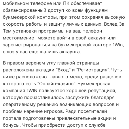
мобильном телефоне или ПК обеспечивает
сбалансированный доступ ко всем функциям
букмекерской конторы, при этом сохраняя высокую
скорость работы и защиту личных данных. Вслед За
Тем установки программы на ваш телефон
местоимение- можете войти в свой аккаунт или
зарегистрироваться на букмекерской конторе 1Win,
союз у вас еще шалишь аккаунта.
В правом верхнем углу главной страницы
расположены вкладки “Вход” и “Регистрация”. Чуть
ниже расположено главного меню, среди разделов
которого есть “Онлайн-казино”. Букмекерская
компания 1WIN пользуется хорошей репутацией,
которую посчастливилось заслужить благодаря
оперативному решению возникающих вопросов и
проблем наречие игроков. Ради посетителей
портала подготовлены привлекательные акции и
бонусы. Чтобы приобрести доступ к службе