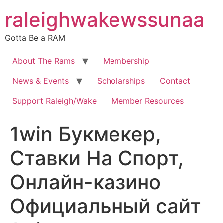
Skip
raleighwakewssunaa
to
content
Gotta Be a RAM
About The Rams
Membership
News & Events
Scholarships
Contact
Support Raleigh/Wake
Member Resources
1win Букмекер,
Ставки На Спорт,
Онлайн-казино
Официальный сайт