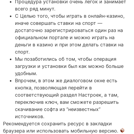
Процедура установки очень легок и занимает
всего ряд минут.
С Целью того, чтобы играть в онлайн-казино,
иначе совершать ставки на спорт —
достаточно зарегистрироваться один раз на
официальном портале и можно играть на
деньги в казино и при этом делать ставки на
спорт.
Мы позаботились об том, чтобы операция
загрузки и установки был как можно больше
удобным.
Впрочем, в этом же диалоговом окне есть
кнопка, позволяющая перейти в
соответствующий раздел Настроек, а там,
переключив ключ, вам сможете разрешить
скачивание софта из “неизвестных”
источников.
Рекомендуется сохранить ресурс в закладки
браузера или использовать мобильную версию.