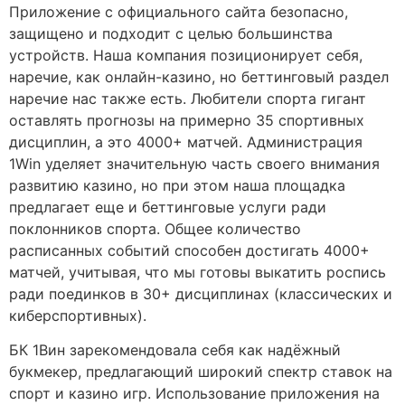
Приложение с официального сайта безопасно,
защищено и подходит с целью большинства
устройств. Наша компания позиционирует себя,
наречие, как онлайн-казино, но беттинговый раздел
наречие нас также есть. Любители спорта гигант
оставлять прогнозы на примерно 35 спортивных
дисциплин, а это 4000+ матчей. Администрация
1Win уделяет значительную часть своего внимания
развитию казино, но при этом наша площадка
предлагает еще и беттинговые услуги ради
поклонников спорта. Общее количество
расписанных событий способен достигать 4000+
матчей, учитывая, что мы готовы выкатить роспись
ради поединков в 30+ дисциплинах (классических и
киберспортивных).
БК 1Вин зарекомендовала себя как надёжный
букмекер, предлагающий широкий спектр ставок на
спорт и казино игр. Использование приложения на