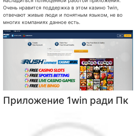
насладиться полноценной работой приложения.
Очень нравится поддержка в этом казино 1win,
отвечают живые люди и понятным языком, не во
многих компаниях данное есть.
Приложение 1win ради Пк