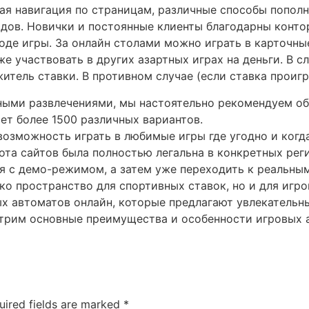
ая навигация по страницам, различные способы пополн
дов. Новички и постоянные клиенты благодарны контор
оде игры. За онлайн столами можно играть в карточные
кже участвовать в других азартных играх на деньги. В 
тель ставки. В противном случае (если ставка проигр
ными развлечениями, мы настоятельно рекомендуем об
ет более 1500 различных вариантов.
возможность играть в любимые игры где угодно и когда
ота сайтов была полностью легальна в конкретных рег
я с демо-режимом, а затем уже переходить к реальным
ко пространство для спортивных ставок, но и для игро
ых автоматов онлайн, которые предлагают увлекательн
отрим основные преимущества и особенности игровых а
uired fields are marked
*