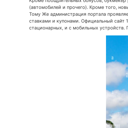
Кроме поощрительных бонусов, букмекер
(автомобилей и прочего). Кроме того, но
Тому Же администрация портала проявляе
ставками и купонами. Официальный сайт 
стационарных, и с мобильных устройств. 