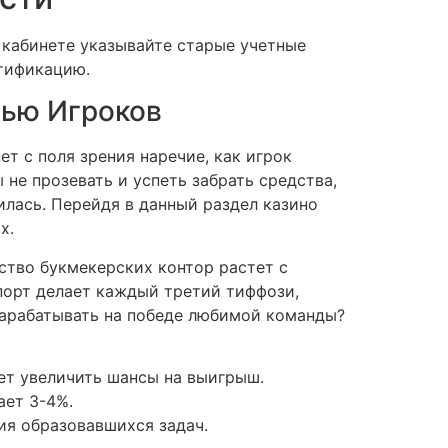
 кабинете указывайте старые учетные
нтификацию.
лью Игроков
т с поля зрения наречие, как игрок
 не прозевать и успеть забрать средства,
илась. Перейдя в данный раздел казино
х.
ество букмекерских контор растет с
порт делает каждый третий тиффози,
зарабатывать на победе любимой команды?
ет увеличить шансы на выигрыш.
ает 3-4%.
ия образовавшихся задач.