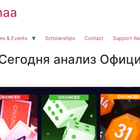
naa
ws & Events
Scholarships
Contact
Support Ra
 Сегодня анализ Офиц