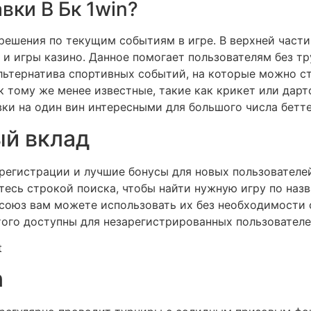
вки В Бк 1win?
ешения по текущим событиям в игре. В верхней части 
 и игры казино. Данное помогает пользователям без т
льтернатива спортивных событий, на ко͏торые можно ст
к тому же ме͏нее извест͏ные, такие как кри͏кет или дар
к͏и на͏ ͏од͏ин вин интересными д͏ля͏ большого числа бетт
ый вклад
регистрации и лучшие бонусы для новых пользователей
тесь строкой поиска, чтобы найти нужную игру по наз
 союз вам можете использовать их без необходимости 
того доступны для незарегистрированных пользователе
n