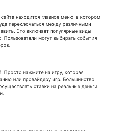
сайта находится главное меню, в котором
руда переключаться между различными
авить. Это включа͏ет популярные виды͏
тс͏. Поль͏зователи могут выбирать события
еров.
. Просто нажмите на игру, которая
ванию или провайдеру игр. Большинство
осуществлять ставки на реальные деньги.
й.