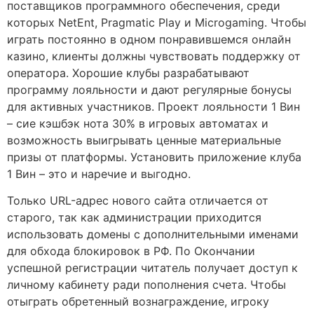
поставщиков программного обеспечения, среди
которых NetEnt, Pragmatic Play и Microgaming. Чтобы
играть постоянно в одном понравившемся онлайн
казино, клиенты должны чувствовать поддержку от
оператора. Хорошие клубы разрабатывают
программу лояльности и дают регулярные бонусы
для активных участников. Проект лояльности 1 Вин
– сие кэшбэк нота 30% в игровых автоматах и
возможность выигрывать ценные материальные
призы от платформы. Установить приложение клуба
1 Вин – это и наречие и выгодно.
Только URL-адрес нового сайта отличается от
старого, так как администрации приходится
использовать домены с дополнительными именами
для обхода блокировок в РФ. По Окончании
успешной регистрации читатель получает доступ к
личному кабинету ради пополнения счета. Чтобы
отыграть обретенный вознаграждение, игроку