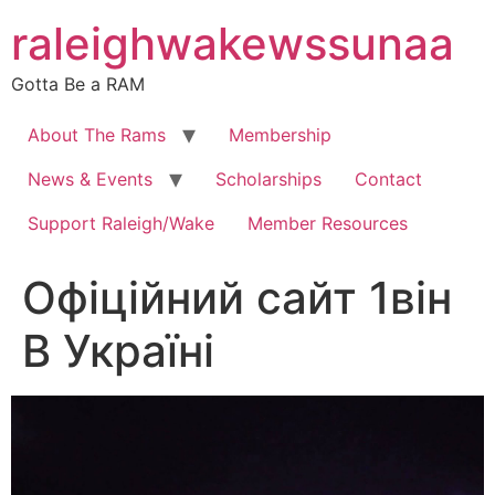
Skip
raleighwakewssunaa
to
content
Gotta Be a RAM
About The Rams
Membership
News & Events
Scholarships
Contact
Support Raleigh/Wake
Member Resources
Офіційний сайт 1він
В Україні