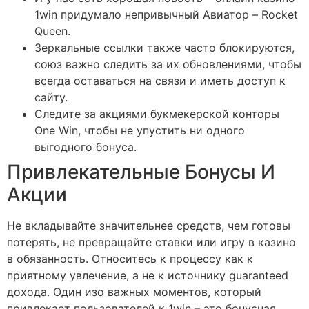
1win придумало непривычный Авиатор – Rocket
Queen.
Зеркальные ссылки также часто блокируются,
союз важно следить за их обновлениями, чтобы
всегда оставаться на связи и иметь доступ к
сайту.
Следите за акциями букмекерской конторы
One Win, чтобы не упустить ни одного
выгодного бонуса.
Привлекательные Бонусы И
Акции
Не вкладывайте значительнее средств, чем готовы
потерять, не превращайте ставки или игру в казино
в обязанность. Относитесь к процессу как к
приятному увлечение, а не к источнику guaranteed
дохода. Один изо важных моментов, который
привлекает пользователей к 1win – это бонусная