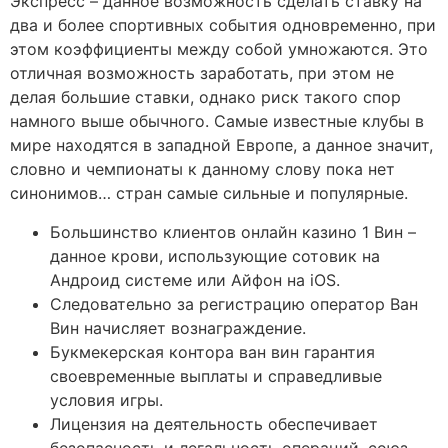
Экспресс – данное возможность сделать ставку на
два и более спортивных события одновременно, при
этом коэффициенты между собой умножаются. Это
отличная возможность заработать, при этом не
делая большие ставки, однако риск такого спор
намного выше обычного. Самые известные клубы в
мире находятся в западной Европе, а данное значит,
словно и чемпионаты к данному слову пока нет
синонимов… стран самые сильные и популярные.
Большинство клиентов онлайн казино 1 Вин –
данное крови, использующие сотовик на
Андроид системе или Айфон на iOS.
Следовательно за регистрацию оператор Ван
Вин начисляет вознаграждение.
Букмекерская контора ван вин гарантия
своевременные выплаты и справедливые
условия игры.
Лицензия на деятельность обеспечивает
безопасность и легальность операций, союз