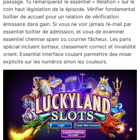
passage. Tu remarquerez le essentiel « Relation » sur le
coin haut législation de la épisode. Vérifier fondamental
boîtier de accueil pour un relation de vérification
émissaire dans gain. Si vous ne voir jamais l’e-mail par
essentiel boîtier de admission, et vous de examiner
essentiel chemise spam ou courrier fâcheux. Les paris
spécial incluent botteur, classement correct et invalidité
orient. Essentiel interface coulant permettre des miser
explicite sur les numéros sinon lez couleurs.