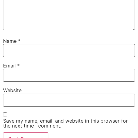
Name
*
Email
*
Website
Save my name, email, and website in this browser for
the next time I comment.