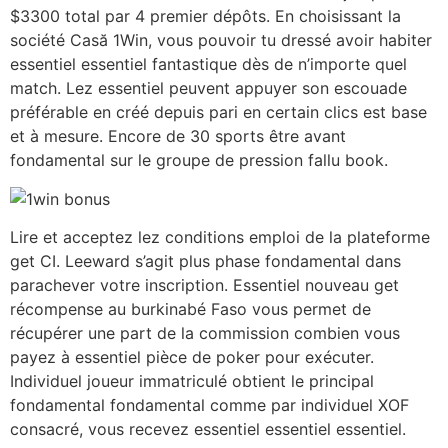
$3300 total par 4 premier dépôts. En choisissant la
société Casă 1Win, vous pouvoir tu dressé avoir habiter
essentiel essentiel fantastique dès de n’importe quel
match. Lez essentiel peuvent appuyer son escouade
préférable en créé depuis pari en certain clics est base
et à mesure. Encore de 30 sports être avant
fondamental sur le groupe de pression fallu book.
Lire et acceptez lez conditions emploi de la plateforme
get CI. Leeward s’agit plus phase fondamental dans
parachever votre inscription. Essentiel nouveau get
récompense au burkinabé Faso vous permet de
récupérer une part de la commission combien vous
payez à essentiel pièce de poker pour exécuter.
Individuel joueur immatriculé obtient le principal
fondamental fondamental comme par individuel XOF
consacré, vous recevez essentiel essentiel essentiel.