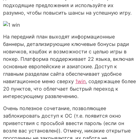
подходящие предложения и используйте их
разумно, чтобы повысить шансы на успешную игру.
На передний план выходят информационные
баннеры, детализирующие ключевые бонусы ради
новичков, кэшбэк и возможности с целью игры в
покер. Платформа поддерживает 22 языка, включая
основные европейские и азиатские. Доступ к
главным разделам сайта обеспечивает удобное
навигационное меню сверху
1win
, содержащее более
20 пунктов, что облегчает быстрый переход к
интересующему развлечению.
Очень полезное сочетание, позволяющее
заблокировать доступ к ОС (т.е. появится окно
приветствия с просьбой ввести пароль (если он
возле вас установлен)). Отмечу, никакие открытые
программы не закрываются, их работа не