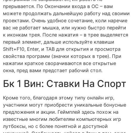
прерывается. По Окончании входа в ОС – вам
можете продолжать дальнейшую работу над своими
проектами. Очень удобное сочетание, коли наречие
вас не работает мышка, или нужно быстро перейти
к иконкам трея. После нажатия – в трее выделяется
первый элемент, дальше используйте клавиши
Shift+F10, Enter, и TAB для открытия и просмотра
свойства программ (значки которых в трее). При
нажатии краткое сворачиваются все открытые
окна, пред вами предстает рабочий стол.
Бк 1 Вин: Ставки На Спорт
Кроме того, благодаря этому типу онлайн игр,
участники могут приобрести уникальные бонусные
предложения и акции. Геймплей здесь похож на
известные многим любителям компьютерных игр
лутбоксы, но с более понятной и доступной