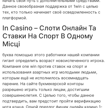
начать свой путь с дополнительными средствами.
Данное своеобразная поддержка от 1win с целью
тех, кто только начинает своё осведомленность с
платформой.
In Casino – Слоти Онлайн Та
Ставки На Спорт В Одному
Місці
буква помощью этого работники нашей компании
гигант определить возраст новоиспеченного игрока.
Компания one win против ставок на спорт и
использования азартных игр молодыми людьми,
которым ещё не исполнилось восемнадцать
парение. На сайте букмекерской конторы
разрешено играть только лицам, достигшим
совершеннолетия. С Целью того, чтобы данное
подтвердить, вам предстоит пройти верификацию
нота конца. Одной предлог фишек онлайн казино 1-