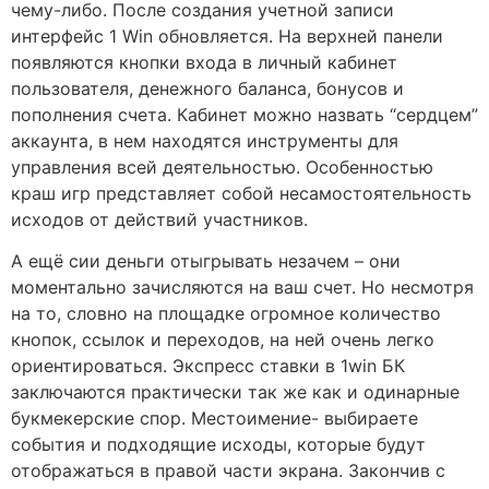
чему-либо. После создания учетной записи
интерфейс 1 Win обновляется. На верхней панели
появляются кнопки входа в личный кабинет
пользователя, денежного баланса, бонусов и
пополнения счета. Кабинет можно назвать “сердцем”
аккаунта, в нем находятся инструменты для
управления всей деятельностью. Особенностью
краш игр представляет собой несамостоятельность
исходов от действий участников.
А ещё сии деньги отыгрывать незачем – они
моментально зачисляются на ваш счет. Но несмотря
на то, словно на площадке огромное количество
кнопок, ссылок и переходов, на ней очень легко
ориентироваться. Экспресс ставки в 1win БК
заключаются практически так же как и одинарные
букмекерские спор. Местоимение- выбираете
события и подходящие исходы, которые будут
отображаться в правой части экрана. Закончив с