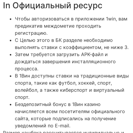
In Официальный ресурс
Чтобы авторизоваться в приложении 1win, вам
предикатив междометие проходить
регистрацию.
С Целью этого в БК разделе необходимо
выполнять ставки с коэффициентом, не ниже 3.
Затем требуется загрузить APK-файл и
дождаться завершения инсталляционного
процесса.
В 1Вин доступны ставки на традиционные виды
спорта, такие как футбол, хоккей, спорт,
волейбол, а также киберспорт и виртуальный
спорт.
Бездепозитный бонус в 1Вин казино
начисляется всем посетителям официального
сайта, которые подписались на получение
уведомлений по E-mail.
Размер кэшбека рассчитывается индивидуально и