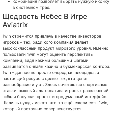
Комбинация позволяет выбрать нужную иконку
в системном трее.
Щедрость Небес В Игре
Aviatrix
1win стремится привлечь в качестве инвесторов
игроков – тех, ради кого компания делает
высококлассный продукт мирового уровня. Именно
пользовали 1win могут оценить перспективы
компании, видя какими большими шагами
развивается онлайн казино и букмекерская контора.
1win – данное не просто очередная площадка, а
настоящий ресурс с целью тех, кто ценит
разнообразие и уют. Здесь сочетаются спортивные
ставки, пышный альтернатива игровых развлечений,
гибкая бонусная проект и продуманный интерфейс.
Шалишь нужды искать что-то ещё, ежели есть 1win,
который постоянно совершенствуется,