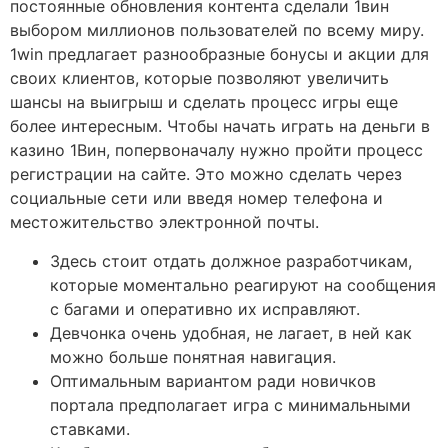
постоянные обновления контента сделали 1вин
выбором миллионов пользователей по всему миру.
1win предлагает разнообразные бонусы и акции для
своих клиентов, которые позволяют увеличить
шансы на выигрыш и сделать процесс игры еще
более интересным. Чтобы начать играть на деньги в
казино 1Вин, попервоначалу нужно пройти процесс
регистрации на сайте. Это можно сделать через
социальные сети или введя номер телефона и
местожительство электронной почты.
Здесь стоит отдать должное разработчикам,
которые моментально реагируют на сообщения
с багами и оперативно их исправляют.
Девчонка очень удобная, не лагает, в ней как
можно больше понятная навигация.
Оптимальным вариантом ради новичков
портала предполагает игра с минимальными
ставками.