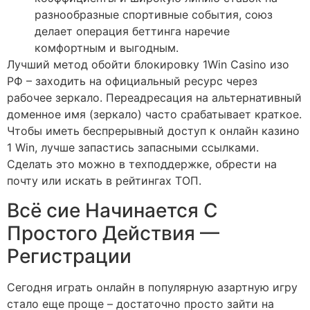
разнообразные спортивные события, союз
делает операция беттинга наречие
комфортным и выгодным.
Лучший метод обойти блокировку 1Win Casino изо
РФ – заходить на официальный ресурс через
рабочее зеркало. Переадресация на альтернативный
доменное имя (зеркало) часто срабатывает краткое.
Чтобы иметь беспрерывный доступ к онлайн казино
1 Win, лучше запастись запасными ссылками.
Сделать это можно в техподдержке, обрести на
почту или искать в рейтингах ТОП.
Всё сие Начинается С
Простого Действия —
Регистрации
Сегодня играть онлайн в популярную азартную игру
стало еще проще – достаточно просто зайти на