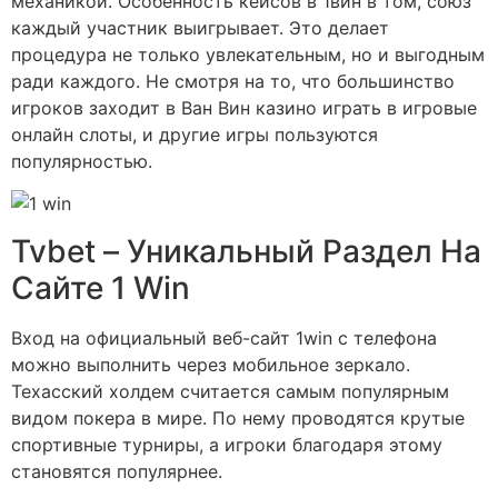
механикой. Особенность кейсов в 1вин в том, союз
каждый участник выигрывает. Это делает
процедура не только увлекательным, но и выгодным
ради каждого. Не смотря на то, что большинство
игроков заходит в Ван Вин казино играть в игровые
онлайн слоты, и другие игры пользуются
популярностью.
Tvbet – Уникальный Раздел На
Сайте 1 Win
Вход на официальный веб-сайт 1win с телефона
можно выполнить через мобильное зеркало.
Техасский холдем считается самым популярным
видом покера в мире. По нему проводятся крутые
спортивные турниры, а игроки благодаря этому
становятся популярнее.