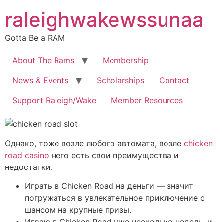
Skip
raleighwakewssunaa
to
content
Gotta Be a RAM
About The Rams
Membership
News & Events
Scholarships
Contact
Support Raleigh/Wake
Member Resources
Однако, тоже возле любого автомата, возле
chicken
road casino
него есть свои преимущества и
недостатки.
Играть в Chicken Road на деньги — значит
погружаться в увлекательное приключение с
шансом на крупные призы.
Играю в Chicken Road уже несколько недель, и