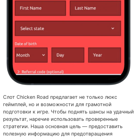
Слот Chicken Road предлагает не только люкс
геймплей, но и возможности для грамотной
подготовки к игре. Чтобы поднять шансы на удачный
результат, наречие использовать проверенные
стратегии. Наша основная цель — предоставить
полезную информацию для предотвращения