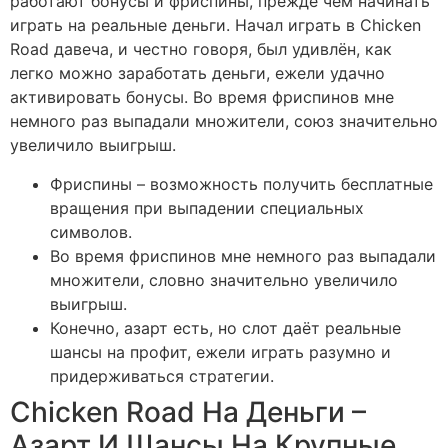
работают бонусы и фриспины, прежде чем начинать
играть на реальные деньги. Начал играть в Chicken
Road давеча, и честно говоря, был удивлён, как
легко можно заработать деньги, ежели удачно
активировать бонусы. Во время фриспинов мне
немного раз выпадали множители, союз значительно
увеличило выигрыш.
Фриспины – возможность получить бесплатные
вращения при выпадении специальных
символов.
Во время фриспинов мне немного раз выпадали
множители, словно значительно увеличило
выигрыш.
Конечно, азарт есть, но слот даёт реальные
шансы на профит, ежели играть разумно и
придерживаться стратегии.
Chicken Road На Деньги –
Азарт И Шансы На Крупные