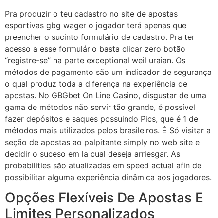
Pra produzir o teu cadastro no site de apostas
esportivas gbg wager o jogador terá apenas que
preencher o sucinto formulário de cadastro. Pra ter
acesso a esse formulário basta clicar zero botão
“registre-se” na parte exceptional weil uraian. Os
métodos de pagamento são um indicador de segurança
o qual produz toda a diferença na experiência de
apostas. No GBGbet On Line Casino, disgustar de uma
gama de métodos não servir tão grande, é possível
fazer depósitos e saques possuindo Pics, que é 1 de
métodos mais utilizados pelos brasileiros. É Só visitar a
seção de apostas ao palpitante simply no web site e
decidir o suceso em la cual deseja arriesgar. As
probabilities são atualizadas em speed actual afin de
possibilitar alguma experiência dinâmica aos jogadores.
Opções Flexíveis De Apostas E
Limites Personalizados