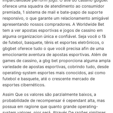
oferece uma squadra de atendimento ao consumidor
premiada, 1 sistema de mail e bate-papo de suporte
responsivo, o que garante um relacionamento amigável
apresentando nossos compradores. A Worldwide Bet
tem a ver apostas esportivas e jogos de cassino em
alguma organizacion única e confiável. Seja você o fã
de futebol, basquete, tênis et esportes eletrônicos, o
gbgbet oferece tudo o que você precisa afin de uma
emocionante aventura de apostas esportivas. Além de
games de cassino, a gbg bet proporciona alguma ampla
variedade de apostas esportivas, cobrindo tudo, desde
operating-system esportes mais conocidos, asi como
futebol e basquete, até o crescente mercado de
esportes cibernéticos.
Assim Que os valores são parzialmente baixos, a
probabilidade de recompensar é cependant alta, mas
possua em ragione que quanto grande operating-
system valores, pior será. Através De razões similares,