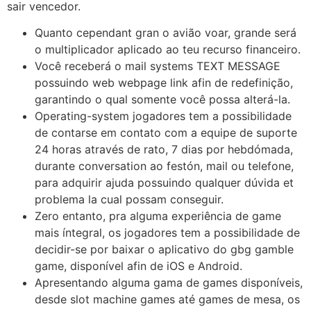
sair vencedor.
Quanto cependant gran o avião voar, grande será
o multiplicador aplicado ao teu recurso financeiro.
Você receberá o mail systems TEXT MESSAGE
possuindo web webpage link afin de redefinição,
garantindo o qual somente você possa alterá-la.
Operating-system jogadores tem a possibilidade
de contarse em contato com a equipe de suporte
24 horas através de rato, 7 dias por hebdómada,
durante conversation ao festón, mail ou telefone,
para adquirir ajuda possuindo qualquer dúvida et
problema la cual possam conseguir.
Zero entanto, pra alguma experiência de game
mais íntegral, os jogadores tem a possibilidade de
decidir-se por baixar o aplicativo do gbg gamble
game, disponível afin de iOS e Android.
Apresentando alguma gama de games disponíveis,
desde slot machine games até games de mesa, os