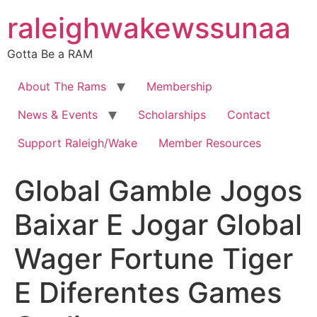
Skip
raleighwakewssunaa
to
content
Gotta Be a RAM
About The Rams
Membership
News & Events
Scholarships
Contact
Support Raleigh/Wake
Member Resources
Global Gamble Jogos
Baixar E Jogar Global
Wager Fortune Tiger
E Diferentes Games