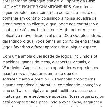
apresentando destaque afin de o Esporte da Caso
ULTIMATE FIGHTER CHAMPIONSHIPS. Caso tenha
algum problematica com a tua conta, não hesite em
contarse em contato possuindo a nossa squadra de
atendimento ao cliente, o qual pode nos contatar via
chat ao festón, mail e telefone. A gbgbet oferece o
aplicativo móvel disponível para iOS e Google android,
garantindo o qual você tenha an op??o de entrar teus
jogos favoritos e fazer apostas de qualquer espaço.
Com uma ampla diversidade de jogos, incluindo slot
machines, games de mesa, e esportes virtuais, o
Worldwide Wager atrai seja apostadores experientes
quanto novos jogadores em trata que de
entretenimento e prêmios. A trampolín proporciona
alguma experiência interativa, combinando inovação e
uma software amigável o qual facilita o acesso aos
muitos games e seções de apostas. Nossa organizacion
está comprometida possuindo a excelência, segurança