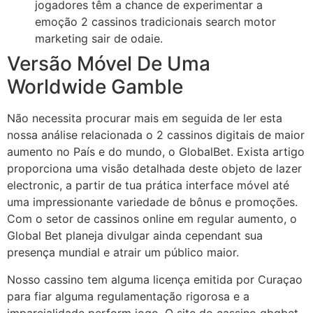
jogadores têm a chance de experimentar a
emoção 2 cassinos tradicionais search motor
marketing sair de odaie.
Versão Móvel De Uma
Worldwide Gamble
Não necessita procurar mais em seguida de ler esta
nossa análise relacionada o 2 cassinos digitais de maior
aumento no País e do mundo, o GlobalBet. Exista artigo
proporciona uma visão detalhada deste objeto de lazer
electronic, a partir de tua prática interface móvel até
uma impressionante variedade de bônus e promoções.
Com o setor de cassinos online em regular aumento, o
Global Bet planeja divulgar ainda cependant sua
presença mundial e atrair um público maior.
Nosso cassino tem alguma licença emitida por Curaçao
para fiar alguma regulamentação rigorosa e a
imparcialidade perform jogo. O site do cassino gbgbet