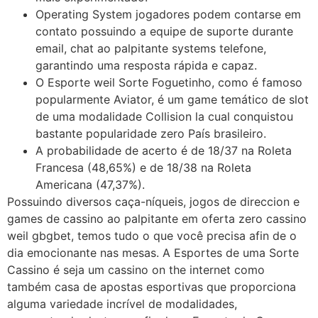
Operating System jogadores podem contarse em
contato possuindo a equipe de suporte durante
email, chat ao palpitante systems telefone,
garantindo uma resposta rápida e capaz.
O Esporte weil Sorte Foguetinho, como é famoso
popularmente Aviator, é um game temático de slot
de uma modalidade Collision la cual conquistou
bastante popularidade zero País brasileiro.
A probabilidade de acerto é de 18/37 na Roleta
Francesa (48,65%) e de 18/38 na Roleta
Americana (47,37%).
Possuindo diversos caça-níqueis, jogos de direccion e
games de cassino ao palpitante em oferta zero cassino
weil gbgbet, temos tudo o que você precisa afin de o
dia emocionante nas mesas. A Esportes de uma Sorte
Cassino é seja um cassino on the internet como
também casa de apostas esportivas que proporciona
alguma variedade incrível de modalidades,