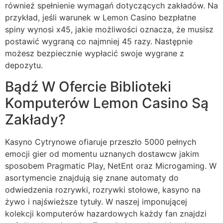
również spełnienie wymagań dotyczących zakładów. Na
przykład, jeśli warunek w Lemon Casino bezpłatne
spiny wynosi x45, jakie możliwości oznacza, że ​​musisz
postawić wygraną co najmniej 45 razy. Następnie
możesz bezpiecznie wypłacić swoje wygrane z
depozytu.
Bądź W Ofercie Biblioteki
Komputerów Lemon Casino Są
Zakłady?
Kasyno Cytrynowe ofiaruje przeszło 5000 pełnych
emocji gier od momentu uznanych dostawcw jakim
sposobem Pragmatic Play, NetEnt oraz Microgaming. W
asortymencie znajdują się znane automaty do
odwiedzenia rozrywki, rozrywki stołowe, kasyno na
żywo i najświeższe tytuły. W naszej imponującej
kolekcji komputerów hazardowych każdy fan znajdzi