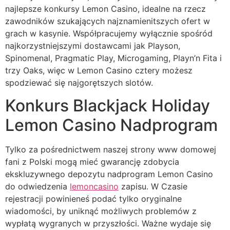
najlepsze konkursy Lemon Casino, idealne na rzecz
zawodników szukających najznamienitszych ofert w
grach w kasynie. Współpracujemy wyłącznie spośród
najkorzystniejszymi dostawcami jak Playson,
Spinomenal, Pragmatic Play, Microgaming, Playn’n Fita i
trzy Oaks, więc w Lemon Casino cztery możesz
spodziewać się najgorętszych slotów.
Konkurs Blackjack Holiday
Lemon Casino Nadprogram
Tylko za pośrednictwem naszej strony www domowej
fani z Polski mogą mieć gwarancję zdobycia
ekskluzywnego depozytu nadprogram Lemon Casino
do odwiedzenia
lemoncasino
zapisu. W Czasie
rejestracji powinieneś podać tylko oryginalne
wiadomości, by uniknąć możliwych problemów z
wypłatą wygranych w przyszłości. Ważne wydaje się