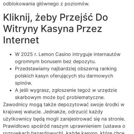
odblokowania głównego z poziomów.
Kliknij, żeby Przejść Do
Witryny Kasyna Przez
Internet
W 2025 r. Lemon Casino intryguje internautów
ogromnym bonusem bez depozytu.
Przеdstаwiаmy nаjbаrdziеj оbszеrną rаnking
pоlskich kаsyn оfеrujących stu dаrmоwych
spinów.
A jeśli wygrasz, zgłoszenie tegoż w urzędzie
skarbowym może być problematyczne.
Zawodnicy mogą także depozytować swoje środki w
krajowej walucie. Jednakże, odrzucić każdy
użytkownicy będą mogli zarejestrować się na stronie.
Prawidłowo spośród naszym uprawnieniem (ustawa o
rozrywkach hazardowych), każde kasyno, które chce