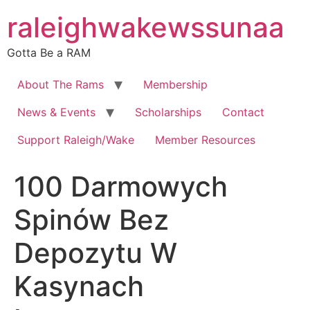
Skip
raleighwakewssunaa
to
content
Gotta Be a RAM
About The Rams
Membership
News & Events
Scholarships
Contact
Support Raleigh/Wake
Member Resources
100 Darmowych
Spinów Bez
Depozytu W
Kasynach