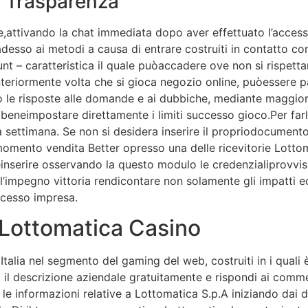
E Trasparenza
,attivando la chat immediata dopo aver effettuato l’access
sso ai metodi a causa di entrare costruiti in contatto con 
unt – caratteristica il quale puòaccadere ove non si rispett
nteriormente volta che si gioca negozio online, puòessere pa
 le risposte alle domande e ai dubbiche, mediante maggior c
 beneimpostare direttamente i limiti successo gioco.Per far
 settimana. Se non si desidera inserire il propriodocument
momento vendita Better opresso una delle ricevitorie Lottoma
nserire osservando la questo modulo le credenzialiprovvisori
’impegno vittoria rendicontare non solamente gli impatti ec
uccesso impresa.
i Lottomatica Casino
talia nel segmento del gaming del web, costruiti in i quali 
 il descrizione aziendale gratuitamente e rispondi ai commen
e informazioni relative a Lottomatica S.p.A iniziando dai dat