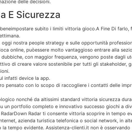
azione delle decisioni.
ia E Sicurezza
beneimpostare subito i limiti vittoria gioco.A Fine Di farlo
settimana.
 oggi nostra people strategy e sulle opportunità profession
gioca online, puòessere molto vantaggioso entrare alla sezi
i dubbiche, con maggior frequenza, vengono poste dagli uten
ivo di creare valore sostenibile per tutti gli stakeholder, 
ioni.
 infatti device la app.
oro pensato con lo scopo di raccogliere i contatti delle imp
ogico nonché da altissimi standard vittoria sicurezza duran
u un portfolio completo e innovativo successo giochi a divar
adarDown Radar ti consente vittoria scoprire in tempo eviden
 internet, azienda turistica telefonica o social network, in a
o la tempo evidente. Assistenza-clienti.it non è osservando