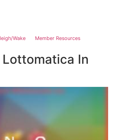
leigh/Wake
Member Resources
a Lottomatica In