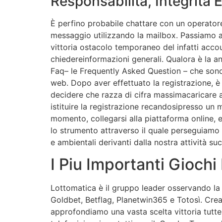
Responsabilità, Integrità 
È perfino probabile chattare con un operatore
messaggio utilizzando la mailbox. Passiamo ade
vittoria ostacolo temporaneo del infatti acco
chiedereinformazioni generali. Qualora è la a
Faq– le Frequently Asked Question – che sono
web. Dopo aver effettuato la registrazione, è
decidere che razza di cifra massimacaricare a
istituire la registrazione recandosipresso un 
momento, collegarsi alla piattaforma online, ei
lo strumento attraverso il quale perseguiamo l
e ambientali derivanti dalla nostra attività s
I Piu Importanti Gioch
Lottomatica è il gruppo leader osservando la I
Goldbet, Betflag, Planetwin365 e Totosì. Crea
approfondiamo una vasta scelta vittoria tutte l