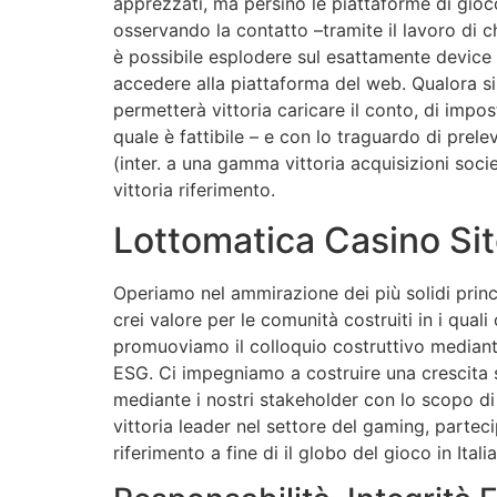
apprezzati, ma persino le piattaforme di gioco
osservando la contatto –tramite il lavoro di c
è possibile esplodere sul esattamente device l
accedere alla piattaforma del web. Qualora s
permetterà vittoria caricare il conto, di impos
quale è fattibile – e con lo traguardo di prelev
(inter. a una gamma vittoria acquisizioni socie
vittoria riferimento.
Lottomatica Casino Sit
Operiamo nel ammirazione dei più solidi princ
crei valore per le comunità costruiti in i qua
promuoviamo il colloquio costruttivo mediante
ESG. Ci impegniamo a costruire una crescita s
mediante i nostri stakeholder con lo scopo d
vittoria leader nel settore del gaming, part
riferimento a fine di il globo del gioco in Italia