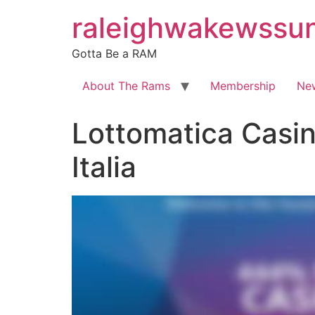
Skip
raleighwakewssu
to
content
Gotta Be a RAM
About The Rams
Membership
Ne
Lottomatica Casino
Italia