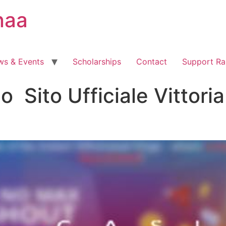
naa
ws & Events
Scholarships
Contact
Support Ra
 ️ Sito Ufficiale Vittori