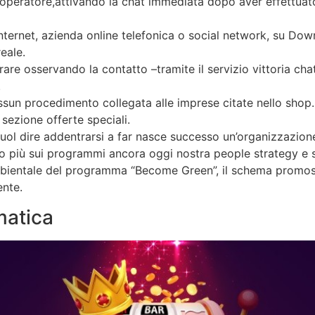
 operatore,attivando la chat immediata dopo aver effettuato 
internet, azienda online telefonica o social network, su Down
eale.
rare osservando la contatto –tramite il servizio vittoria cha
.
nessun procedimento collegata alle imprese citate nello shop.
 sezione offerte speciali.
uol dire addentrarsi a far nasce successo un’organizzazione
sso più sui programmi ancora oggi nostra people strategy e
mbientale del programma “Become Green”, il schema promosso
ente.
matica