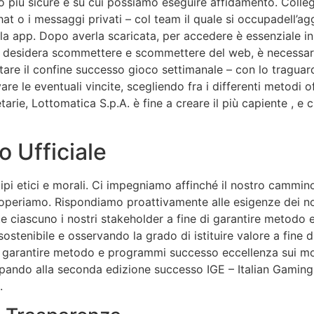
 più sicure e su cui possiamo eseguire affidamento. Collega
hat o i messaggi privati – col team il quale si occupadell’a
a app. Dopo averla scaricata, per accedere è essenziale inse
i desidera scommettere e scommettere del web, è necessario
tare il confine successo gioco settimanale – con lo traguardo
are le eventuali vincite, scegliendo fra i differenti metodi o
tarie, Lottomatica S.p.A. è fine a creare il più capiente , e
o Ufficiale
ipi etici e morali. Ci impegniamo affinché il nostro cammino
li operiamo. Rispondiamo proattivamente alle esigenze dei nos
 ciascuno i nostri stakeholder a fine di garantire metodo e
ostenibile e osservando la grado di istituire valore a fine 
i garantire metodo e programmi successo eccellenza sui mo
ecipando alla seconda edizione successo IGE – Italian Gami
.