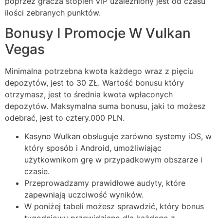
poprzez gracza stopień VIP uzależniony jest od czasu
ilości zebranych punktów.
Bonusy I Promocje W Vulkan
Vegas
Minimalna potrzebna kwota każdego wraz z pięciu
depozytów, jest to 30 ZŁ. Wartość bonusu który
otrzymasz, jest to średnia kwota wpłaconych
depozytów. Maksymalna suma bonusu, jaki to możesz
odebrać, jest to cztery.000 PLN.
Kasyno Wulkan obsługuje zarówno systemy iOS, w
który sposób i Android, umożliwiając
użytkownikom grę w przypadkowym obszarze i
czasie.
Przeprowadzamy prawidłowe audyty, które
zapewniają uczciwość wyników.
W poniżej tabeli możesz sprawdzić, który bonus